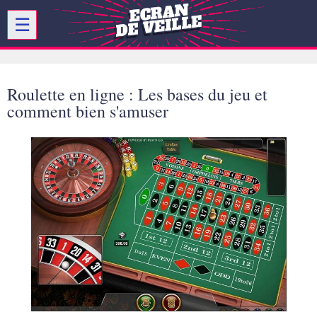
☰
Roulette en ligne : Les bases du jeu et
comment bien s'amuser