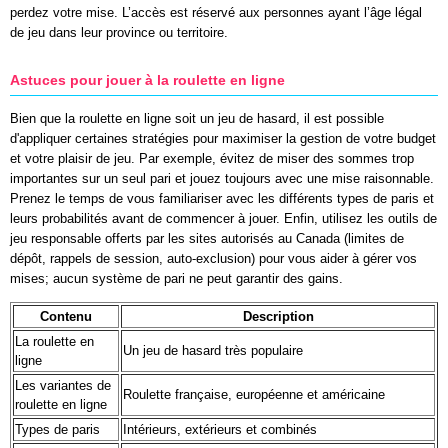
perdez votre mise. L’accès est réservé aux personnes ayant l’âge légal
de jeu dans leur province ou territoire.
Astuces pour jouer à la roulette en ligne
Bien que la roulette en ligne soit un jeu de hasard, il est possible
d'appliquer certaines stratégies pour maximiser la gestion de votre budget
et votre plaisir de jeu. Par exemple, évitez de miser des sommes trop
importantes sur un seul pari et jouez toujours avec une mise raisonnable.
Prenez le temps de vous familiariser avec les différents types de paris et
leurs probabilités avant de commencer à jouer. Enfin, utilisez les outils de
jeu responsable offerts par les sites autorisés au Canada (limites de
dépôt, rappels de session, auto-exclusion) pour vous aider à gérer vos
mises; aucun système de pari ne peut garantir des gains.
Contenu
Description
La roulette en
Un jeu de hasard très populaire
ligne
Les variantes de
Roulette française, européenne et américaine
roulette en ligne
Types de paris
Intérieurs, extérieurs et combinés