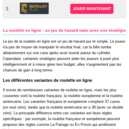
3
JOUER MAINTENANT
La roulette en ligne : un jeu de hasard mais avec une stratégie
Le jeu de la roulette en ligne est un jeu de hasard pur et simple. Le joueur
n'a pas de moyen de manipuler le résultat final, car la bille tombe
aléatoirement sur une case après avoir tourné autour du cylindre.
Cependant, certaines stratégies peuvent aider les joueurs à jouer plus
intelligemment et à mieux gérer leur budget; elles n'augmentent pas les
chances de gain à long terme.
Les différentes variantes de roulette en ligne
Il existe de nombreuses variantes de roulette en ligne, mais les plus
courantes sont la roulette française, la roulette européenne et la roulette
américaine. Les variantes française et européenne comptent 37 cases
(un seul zéro), tandis que la roulette américaine en a 38 (avec un double
zéro). La principale différence entre ces variantes est leurs règles
spécifiques : par exemple, la roulette française et européenne peuvent
proposer des règles comme La Partage ou En Prison qui améliorent