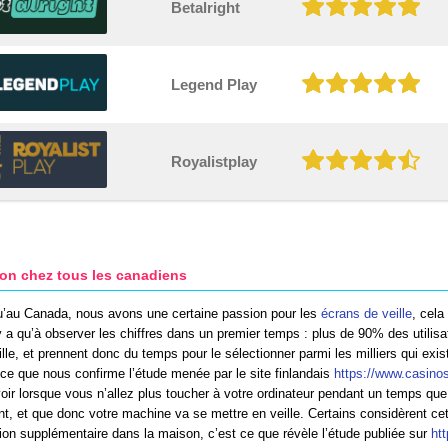
Betalright
Legend Play
Royalistplay
on chez tous les canadiens
 qu’au Canada, nous avons une certaine passion pour les
écrans de veille
, cela
n’y a qu’à observer les chiffres dans un premier temps : plus de 90% des utilisat
lle, et prennent donc du temps pour le sélectionner parmi les milliers qui exist
 ce que nous confirme l’étude menée par le site finlandais
https://www.casino
voir lorsque vous n’allez plus toucher à votre ordinateur pendant un temps qu
t, et que donc votre machine va se mettre en veille. Certains considèrent c
ion supplémentaire dans la maison, c’est ce que révèle l’étude publiée sur
ht