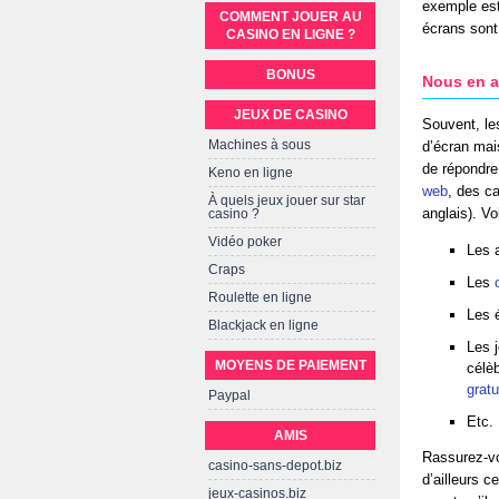
exemple est
COMMENT JOUER AU
écrans sont 
CASINO EN LIGNE ?
BONUS
Nous en a
JEUX DE CASINO
Souvent, l
Machines à sous
d’écran mai
de répondre
Keno en ligne
web
, des c
À quels jeux jouer sur star
anglais). V
casino ?
Vidéo poker
Les 
Craps
Les
Roulette en ligne
Les 
Blackjack en ligne
Les 
MOYENS DE PAIEMENT
célè
grat
Paypal
Etc.
AMIS
Rassurez-vo
casino-sans-depot.biz
d’ailleurs c
jeux-casinos.biz