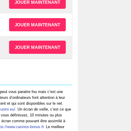
JOUER MAINTENANT
JOUER MAINTENANT
JOUER MAINTENANT
 peut vous paraitre fou mais c’est une
eurs d’ordinateurs font attention à leur
ent et qui sont disponibles sur le net.
suomi.eu/
. Un écran de veille, c’est ce que
e vous définissez, 10 minutes ou plus
et écran comme pouvant être assimilé à
tps://www.casinos-bonus.fr
. Le meilleur